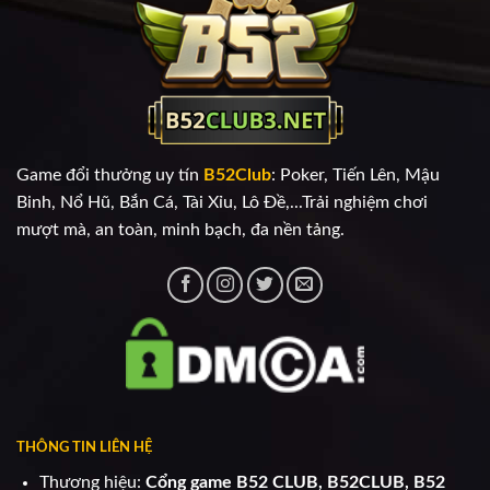
Game đổi thưởng uy tín
B52Club
: Poker, Tiến Lên, Mậu
Binh, Nổ Hũ, Bắn Cá, Tài Xỉu, Lô Đề,...Trải nghiệm chơi
mượt mà, an toàn, minh bạch, đa nền tảng.
THÔNG TIN LIÊN HỆ
Thương hiệu:
Cổng game B52 CLUB, B52CLUB, B52