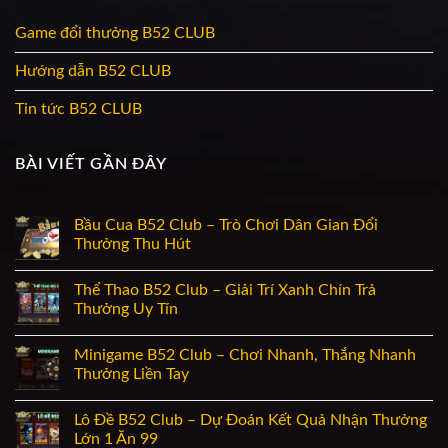
Game đổi thưởng B52 CLUB
Hướng dẫn B52 CLUB
Tin tức B52 CLUB
BÀI VIẾT GẦN ĐÂY
Bầu Cua B52 Club – Trò Chơi Dân Gian Đổi
Thưởng Thu Hút
Không
có
Thể Thao B52 Club – Giải Trí Xanh Chín Trả
bình
luận
Thưởng Uy Tín
ở
Bầu
Không
Cua
có
Minigame B52 Club – Chơi Nhanh, Thắng Nhanh
B52
bình
Club
luận
Thưởng Liền Tay
–
ở
Trò
Thể
Không
Chơi
Thao
có
Lô Đề B52 Club – Dự Đoán Kết Quả Nhận Thưởng
Dân
B52
bình
Gian
Club
luận
Lớn 1 Ăn 99