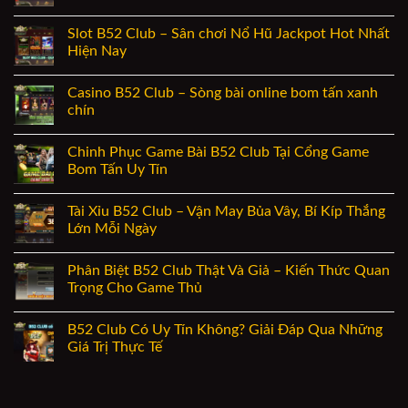
Đổi
–
ở
Thưởng
Giải
Minigame
Không
Thu
Trí
B52
có
Slot B52 Club – Sân chơi Nổ Hũ Jackpot Hot Nhất
Hút
Xanh
Club
bình
Chín
–
luận
Hiện Nay
Trả
Chơi
ở
Thưởng
Nhanh,
Lô
Không
Uy
Thắng
Đề
có
Casino B52 Club – Sòng bài online bom tấn xanh
Tín
Nhanh
B52
bình
Thưởng
Club
luận
chín
Liền
–
ở
Tay
Dự
Slot
Không
Đoán
B52
có
Chinh Phục Game Bài B52 Club Tại Cổng Game
Kết
Club
bình
Quả
–
luận
Bom Tấn Uy Tín
Nhận
Sân
ở
Thưởng
chơi
Casino
Không
Lớn
Nổ
B52
có
Tài Xỉu B52 Club – Vận May Bủa Vây, Bí Kíp Thắng
1
Hũ
Club
bình
Ăn
Jackpot
–
luận
Lớn Mỗi Ngày
99
Hot
Sòng
ở
Nhất
bài
Chinh
Không
Hiện
online
Phục
có
Phân Biệt B52 Club Thật Và Giả – Kiến Thức Quan
Nay
bom
Game
bình
tấn
Bài
luận
Trọng Cho Game Thủ
xanh
B52
ở
chín
Club
Tài
Không
Tại
Xỉu
có
B52 Club Có Uy Tín Không? Giải Đáp Qua Những
Cổng
B52
bình
Game
Club
luận
Giá Trị Thực Tế
Bom
–
ở
Tấn
Vận
Phân
Không
Uy
May
Biệt
có
Tín
Bủa
B52
bình
Vây,
Club
luận