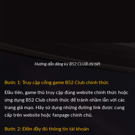
Hướng dẫn đăng ký B52 CLUB chi tiết
Bước 1: Truy cập cổng game B52 Club chính thức
Đầu tiên, game thủ truy cập đúng website chính thức hoặc
ứng dụng B52 Club chính thức để tránh nhầm lẫn với các
trang giả mạo. Hãy sử dụng những đường link được cung
cấp trên website hoặc fanpage chính chủ.
Bước 2: Điền đầy đủ thông tin tài khoản