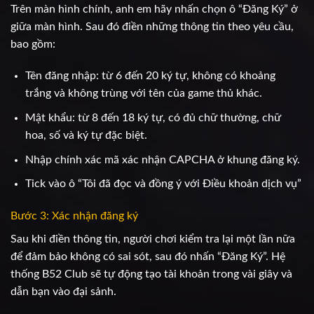
Trên màn hình chính, anh em hãy nhấn chọn ô “Đăng Ký” ở
giữa màn hình. Sau đó điền những thông tin theo yêu cầu,
bao gồm:
Tên đăng nhập: từ 6 đến 20 ký tự, không có khoảng
trắng và không trùng với tên của game thủ khác.
Mật khẩu: từ 8 đến 18 ký tự, có đủ chữ thường, chữ
hoa, số và ký tự đặc biệt.
Nhập chính xác mã xác nhận CAPCHA ở khung đăng ký.
Tick vào ô “Tôi đã đọc và đồng ý với Điều khoản dịch vụ”
Bước 3: Xác nhận đăng ký
Sau khi điền thông tin, người chơi kiểm tra lại một lần nữa
để đảm bảo không có sai sót, sau đó nhấn “Đăng Ký”. Hệ
thống B52 Club sẽ tự động tạo tài khoản trong vài giây và
dẫn bạn vào đại sảnh.