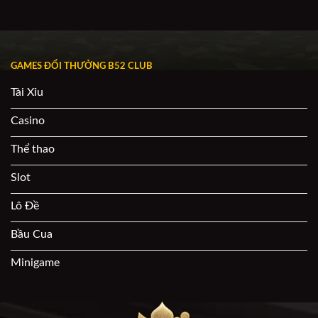
Bí
Thật
ở
Kíp
Và
B52
Thắng
Giả
Club
Lớn
–
Có
Mỗi
Kiến
Uy
Ngày
Thức
Tín
Quan
Không?
GAMES ĐỔI THƯỞNG B52 CLUB
Trọng
Giải
Cho
Đáp
Game
Qua
Tài Xỉu
Thủ
Những
Giá
Trị
Casino
Thực
Tế
Thể thao
Slot
Lô Đề
Bầu Cua
Minigame