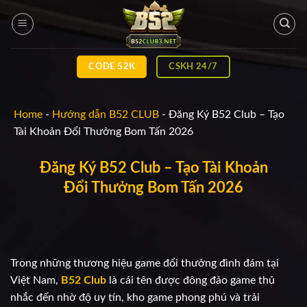
Bỏ
qua
nội
dung
CODE 52K
CSKH 24/7
Home
-
Hướng dẫn B52 CLUB
-
Đăng Ký B52 Club – Tạo
Tài Khoản Đổi Thưởng Bom Tấn 2026
Đăng Ký B52 Club – Tạo Tài Khoản
Đổi Thưởng Bom Tấn 2026
Trong những thương hiệu game đổi thưởng đình đám tại
Việt Nam,
B52 Club
là cái tên được đông đảo game thủ
nhắc đến nhờ độ uy tín, kho game phong phú và trải