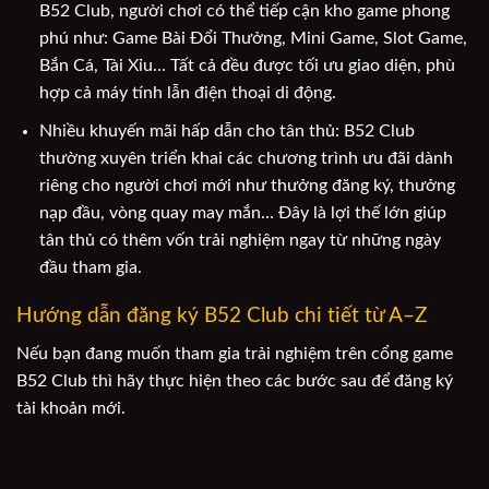
B52 Club, người chơi có thể tiếp cận kho game phong
phú như: Game Bài Đổi Thưởng, Mini Game, Slot Game,
Bắn Cá, Tài Xỉu… Tất cả đều được tối ưu giao diện, phù
hợp cả máy tính lẫn điện thoại di động.
Nhiều khuyến mãi hấp dẫn cho tân thủ: B52 Club
thường xuyên triển khai các chương trình ưu đãi dành
riêng cho người chơi mới như thưởng đăng ký, thưởng
nạp đầu, vòng quay may mắn… Đây là lợi thế lớn giúp
tân thủ có thêm vốn trải nghiệm ngay từ những ngày
đầu tham gia.
Hướng dẫn đăng ký B52 Club chi tiết từ A–Z
Nếu bạn đang muốn tham gia trải nghiệm trên cổng game
B52 Club thì hãy thực hiện theo các bước sau để đăng ký
tài khoản mới.