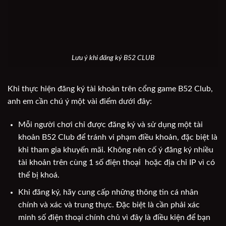
Lưu ý khi đăng ký B52 CLUB
Khi thực hiện đăng ký tài khoản trên cổng game B52 Club,
anh em cần chú ý một vài điểm dưới đây:
Mỗi người chơi chỉ được đăng ký và sử dụng một tài
khoản B52 Club để tránh vi phạm điều khoản, đặc biệt là
khi tham gia khuyến mãi. Không nên cố ý đăng ký nhiều
tài khoản trên cùng 1 số điện thoại hoặc địa chỉ IP vì có
thể bị khoá.
Khi đăng ký, hãy cung cấp những thông tin cá nhân
chính và xác và trung thực. Đặc biệt là cần phải xác
minh số điện thoại chính chủ vì đây là điều kiện để bạn