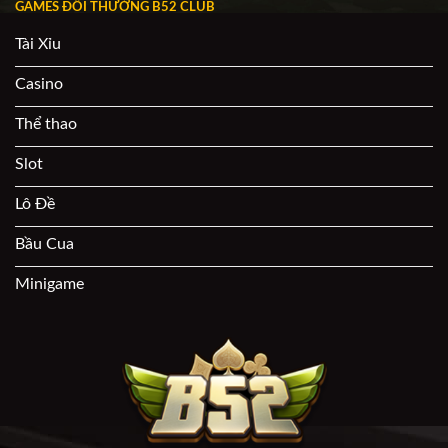
GAMES ĐỔI THƯỞNG B52 CLUB
Trọng
Giải
Cho
Đáp
Game
Qua
Tài Xỉu
Thủ
Những
Giá
Trị
Casino
Thực
Tế
Thể thao
Slot
Lô Đề
Bầu Cua
Minigame