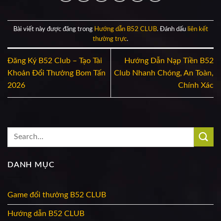
Bài viết này được đăng trong
Hướng dẫn B52 CLUB
. Đánh dấu
liên kết
thường trực
.
Đăng Ký B52 Club – Tạo Tài
Hướng Dẫn Nạp Tiền B52
Khoản Đổi Thưởng Bom Tấn
Club Nhanh Chóng, An Toàn,
2026
Chính Xác
DANH MỤC
Game đổi thưởng B52 CLUB
Hướng dẫn B52 CLUB