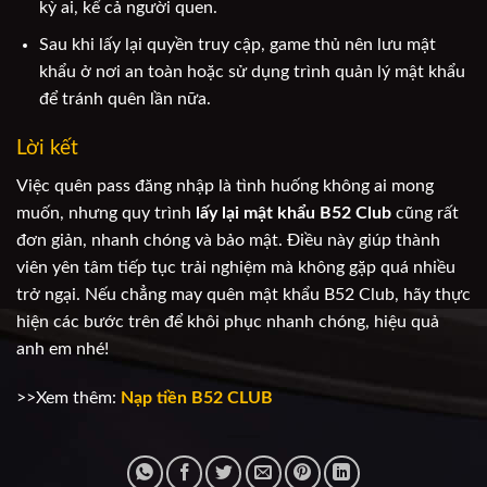
kỳ ai, kể cả người quen.
Sau khi lấy lại quyền truy cập, game thủ nên lưu mật
khẩu ở nơi an toàn hoặc sử dụng trình quản lý mật khẩu
để tránh quên lần nữa.
Lời kết
Việc quên pass đăng nhập là tình huống không ai mong
muốn, nhưng quy trình
lấy lại mật khẩu B52 Club
cũng rất
đơn giản, nhanh chóng và bảo mật. Điều này giúp thành
viên yên tâm tiếp tục trải nghiệm mà không gặp quá nhiều
trở ngại. Nếu chẳng may quên mật khẩu B52 Club, hãy thực
hiện các bước trên để khôi phục nhanh chóng, hiệu quả
anh em nhé!
>>Xem thêm:
Nạp tiền B52 CLUB