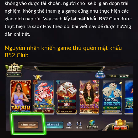
không vào được tài khoản, người chơi sẽ bị gián đoạn trải
nghiệm, không thể tham gia game cũng như thực hiện các
giao dịch nạp rút. Vậy cách
lấy lại mật khẩu B52 Club
được
thực hiện ra sao? Hãy theo dõi bài viết này để được hướng
dẫn chi tiết.
Nguyên nhân khiến game thủ quên mật khẩu
B52 Club