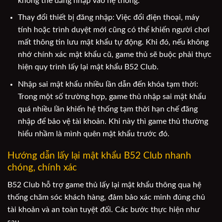
không thể đăng nhập vào hệ thống.
Thay đổi thiết bị đăng nhập: Việc đổi điện thoại, máy
tính hoặc trình duyệt mới cũng có thể khiến người chơi
mất thông tin lưu mật khẩu tự động. Khi đó, nếu không
nhớ chính xác mật khẩu cũ, game thủ sẽ buộc phải thực
hiện quy trình lấy lại mật khẩu B52 Club.
Nhập sai mật khẩu nhiều lần dẫn đến khóa tạm thời:
Trong một số trường hợp, game thủ nhập sai mật khẩu
quá nhiều lần khiến hệ thống tạm thời hạn chế đăng
nhập để bảo vệ tài khoản. Khi này thì game thủ thường
hiểu nhầm là mình quên mật khẩu trước đó.
Hướng dẫn lấy lại mật khẩu B52 Club nhanh
chóng, chính xác
B52 Club hỗ trợ game thủ lấy lại mật khẩu thông qua hệ
thống chăm sóc khách hàng, đảm bảo xác minh đúng chủ
tài khoản và an toàn tuyệt đối. Các bước thực hiện như