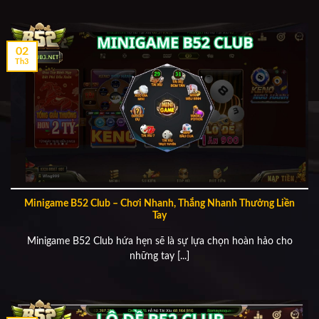
02
Th3
Minigame B52 Club – Chơi Nhanh, Thắng Nhanh Thưởng Liền
Tay
Minigame B52 Club hứa hẹn sẽ là sự lựa chọn hoàn hảo cho
những tay [...]