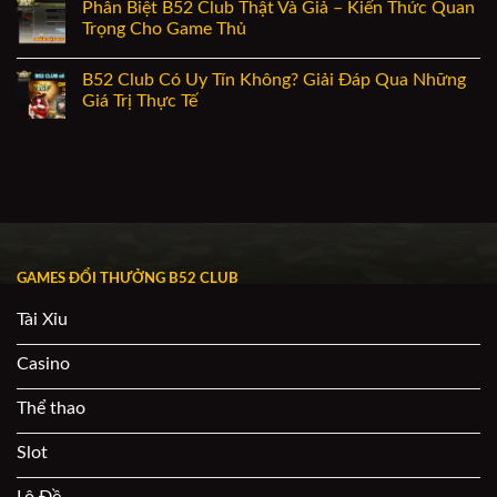
Phân Biệt B52 Club Thật Và Giả – Kiến Thức Quan
Nay
bom
Game
bình
tấn
Bài
luận
Trọng Cho Game Thủ
xanh
B52
ở
chín
Club
Tài
Không
Tại
Xỉu
có
B52 Club Có Uy Tín Không? Giải Đáp Qua Những
Cổng
B52
bình
Game
Club
luận
Giá Trị Thực Tế
Bom
–
ở
Tấn
Vận
Phân
Không
Uy
May
Biệt
có
Tín
Bủa
B52
bình
Vây,
Club
luận
Bí
Thật
ở
Kíp
Và
B52
Thắng
Giả
Club
Lớn
–
Có
Mỗi
Kiến
Uy
Ngày
Thức
Tín
Quan
Không?
GAMES ĐỔI THƯỞNG B52 CLUB
Trọng
Giải
Cho
Đáp
Game
Qua
Tài Xỉu
Thủ
Những
Giá
Trị
Casino
Thực
Tế
Thể thao
Slot
Lô Đề