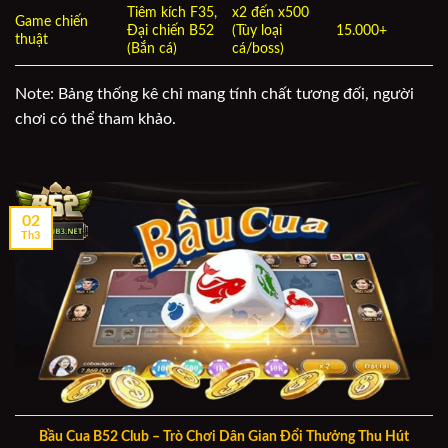
Tiêm kích F35,
x2 đến x500
Game chiến
Đại chiến B52
(Tùy loại
15.000+
thuật
(Bắn cá)
cá/boss)
Note: Bảng thống kê chỉ mang tính chất tương đối, người
chơi có thể tham khảo.
02
Th3
Bầu Cua B52 Club – Trò Chơi Dân Gian Đổi Thưởng Thu Hút