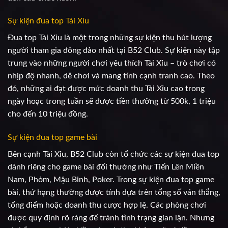
Sự kiện đua top Tài Xỉu
Đua top Tài Xỉu là một trong những sự kiện thu hút lượng
người tham gia đông đảo nhất tại B52 Club. Sự kiện này tập
trung vào những người chơi yêu thích Tài Xỉu – trò chơi có
nhịp độ nhanh, dễ chơi và mang tính cạnh tranh cao. Theo
đó, những ai đạt được mức doanh thu Tài Xỉu cao trong
ngày hoạc trong tuần sẽ được tiền thưởng từ 500k, 1 triệu
cho đến 10 triệu đồng.
Sự kiện đua top game bài
Bên cạnh Tài Xỉu, B52 Club còn tổ chức các sự kiện đua top
dành riêng cho game bài đổi thưởng như Tiến Lên Miền
Nam, Phỏm, Mậu Binh, Poker. Trong sự kiện đua top game
bài, thứ hạng thường được tính dựa trên tổng số ván thắng,
tổng điểm hoặc doanh thu cược hợp lệ. Các phòng chơi
được quy định rõ ràng để tránh tình trạng gian lận. Nhưng