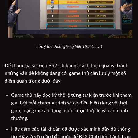
Lưu ý khi tham gia sự kiện B52 CLUB
Để tham gia sự kiện B52 Club một cách hiệu quả và tránh
những vấn đề không đáng có, game thủ cần lưu ý một số
điểm quan trọng dưới đây:
Game thủ hãy đọc kỹ thể lệ từng sự kiện trước khi tham
gia. Bởi mỗi chương trình sẽ có điều kiện riêng về thời
gian, loại game áp dụng, mức cược hợp lệ và cách tính
thưởng.
Hãy đảm bảo tài khoản đã được xác minh đầy đủ thông
tin. Đây là yêu cầu bắt buộc để B52 Club tiến hành trao