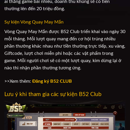
ai thắng game bài nhiều, doanh thu khủng sẽ có tiền
thưởng lên đến 20 triệu đồng.
Sự kiện Vòng Quay May Mắn
Vòng Quay May Mắn được B52 Club triển khai vào ngày 30
mỗi tháng. Mỗi lượt quay mang đến cơ hội trúng nhiều
phần thưởng khác nhau như tiền thưởng trực tiếp, xu vàng,
Giftcode, lượt chơi miễn phí hoặc các vật phẩm trong
game. Mỗi người chơi sẽ có một lượt quay, kim dừng lại ở
nào thì nhận phần thưởng tương ứng.
>>Xem thêm:
Đăng ký B52 CLUB
Lưu ý khi tham gia các sự kiện B52 Club