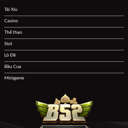
Trọng
Giải
Cho
Đáp
Game
Qua
Tài Xỉu
Thủ
Những
Giá
Trị
Casino
Thực
Tế
Thể thao
Slot
Lô Đề
Bầu Cua
Minigame