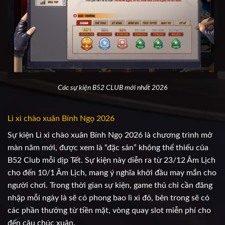
Các sự kiện B52 CLUB mới nhất 2026
Lì xì chào xuân Bính Ngọ 2026
Sự kiện Lì xì chào xuân Bính Ngọ 2026 là chương trình mở
màn năm mới, được xem là “đặc sản” không thể thiếu của
B52 Club mỗi dịp Tết. Sự kiện này diễn ra từ 23/12 Âm Lịch
cho đến 10/1 Âm Lịch, mang ý nghĩa khởi đầu may mắn cho
người chơi. Trong thời gian sự kiện, game thủ chỉ cần đăng
nhập mỗi ngày là sẽ có phong bao lì xì đỏ, bên trong sẽ có
các phần thưởng từ tiền mặt, vòng quay slot miễn phí cho
đến câu chúc xuân.