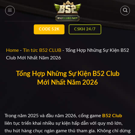
Bỏ
qua
nội
dung
CODE 52K
CSKH 24/7
Home
-
Tin tức B52 CLUB
-
Tổng Hợp Những Sự Kiện B52
Club Mới Nhất Năm 2026
Tổng Hợp Những Sự Kiện B52 Club
Mới Nhất Năm 2026
Trong năm 2025 và đầu năm 2026, cổng game
B52 Club
liên tục triển khai nhiều sự kiện hấp dẫn với quy mô lớn,
thu hút hàng chục ngàn game thủ tham gia. Không chỉ dừng