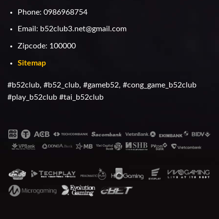
Phone:
0986968754
Email:
b52club3.net@gmail.com
Zipcode: 100000
Sitemap
#b52club, #b52_club, #gameb52, #cong_game_b52club
#play_b52club #tai_b52club