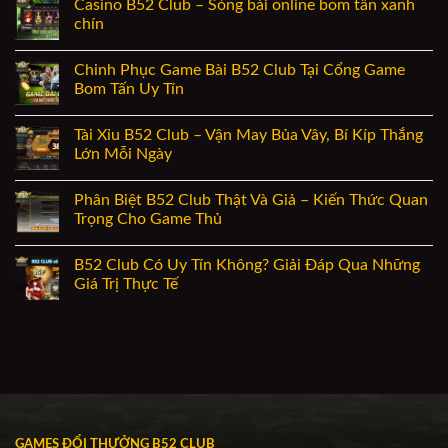
Casino B52 Club – Sòng bài online bom tấn xanh
Tín
Nhanh
B52
bình
Thưởng
Club
luận
chín
Liền
–
ở
Tay
Dự
Slot
Không
Đoán
B52
có
Chinh Phục Game Bài B52 Club Tại Cổng Game
Kết
Club
bình
Quả
–
luận
Bom Tấn Uy Tín
Nhận
Sân
ở
Thưởng
chơi
Casino
Không
Lớn
Nổ
B52
có
Tài Xỉu B52 Club – Vận May Bủa Vây, Bí Kíp Thắng
1
Hũ
Club
bình
Ăn
Jackpot
–
luận
Lớn Mỗi Ngày
99
Hot
Sòng
ở
Nhất
bài
Chinh
Không
Hiện
online
Phục
có
Phân Biệt B52 Club Thật Và Giả – Kiến Thức Quan
Nay
bom
Game
bình
tấn
Bài
luận
Trọng Cho Game Thủ
xanh
B52
ở
chín
Club
Tài
Không
Tại
Xỉu
có
B52 Club Có Uy Tín Không? Giải Đáp Qua Những
Cổng
B52
bình
Game
Club
luận
Giá Trị Thực Tế
Bom
–
ở
Tấn
Vận
Phân
Không
Uy
May
Biệt
có
Tín
Bủa
B52
bình
Vây,
Club
luận
Bí
Thật
ở
Kíp
Và
B52
Thắng
Giả
Club
Lớn
–
Có
Mỗi
Kiến
Uy
Ngày
Thức
Tín
Quan
Không?
GAMES ĐỔI THƯỞNG B52 CLUB