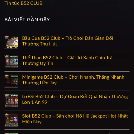
Tin tức B52 CLUB
BÀI VIẾT GẦN ĐÂY
Bầu Cua B52 Club – Trò Chơi Dân Gian Đổi
Thưởng Thu Hút
Không
có
Thể Thao B52 Club – Giải Trí Xanh Chín Trả
bình
luận
Thưởng Uy Tín
ở
Bầu
Không
Cua
có
Minigame B52 Club – Chơi Nhanh, Thắng Nhanh
B52
bình
Club
luận
Thưởng Liền Tay
–
ở
Trò
Thể
Không
Chơi
Thao
có
Lô Đề B52 Club – Dự Đoán Kết Quả Nhận Thưởng
Dân
B52
bình
Gian
Club
luận
Lớn 1 Ăn 99
Đổi
–
ở
Thưởng
Giải
Minigame
Không
Thu
Trí
B52
có
Slot B52 Club – Sân chơi Nổ Hũ Jackpot Hot Nhất
Hút
Xanh
Club
bình
Chín
–
luận
Hiện Nay
Trả
Chơi
ở
Thưởng
Nhanh,
Lô
Không
Uy
Thắng
Đề
có